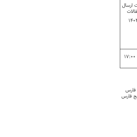
 ارسال
الات
140
 فارس
یج فارس