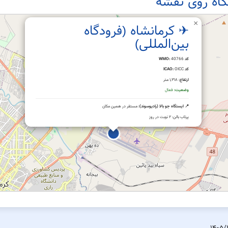
اه روی نقشه
×
✈ کرمانشاه (فرودگاه
بین‌المللی)
کد WMO:
40766
کد ICAO:
OICC
ارتفاع:
۱,۳۱۸ متر
وضعیت:
فعال
📍 ایستگاه جو بالا (رادیوسوند):
مستقر در همین مکان
پرتاب بالن: ۲ نوبت در روز