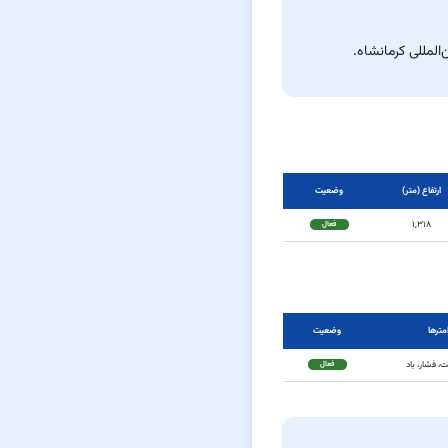
المللی کرمانشاه.
ارتفاع (متر)
وضعیت
۱,۳۱۸
فعال
امترها
وضعیت
ت، فشار، باد
فعال