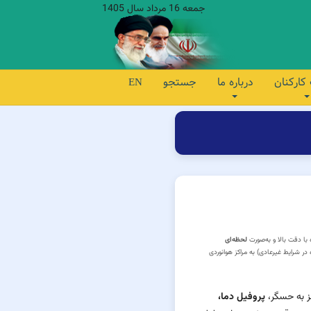
جمعه 16 مرداد سال 1405
کارکنان
درباره ما
جستجو
EN
 با دقت بالا و به‌صورت
لحظه‌ای
 در شرایط غیرعادی) به مراکز هوانوردی
ز به حسگر،
پروفیل دما،