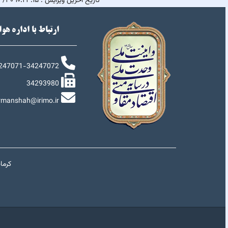
تاریخ آخرین ویرایش :
۱۰:۲۳:۱۵ ۱۴۰۵/۴/۳۰
ارتباط با اداره هو
247071-34247072
34293980
rmanshah@irimo.ir
کرما