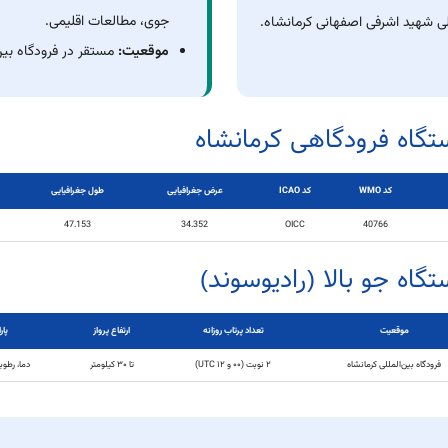
جوی، مطالعات اقلیمی.
لی شهید اشرفی اصفهانی کرمانشاه.
موقعیت:
مستقر در فرودگاه بین‌
گاه فرودگاهی کرمانشاه
کد WMO
کد ICAO
عرض جغرافیایی
طول جغرافیایی
47.153
34.352
OICC
40766
اه جو بالا (رادیوسوند)
موقعیت
تعداد پرتاب روزانه
ارتفاع پرواز
پار
فرودگاه بین‌المللی کرمانشاه
۲ نوبت (۰۰ و ۱۲ UTC)
تا ۳۰ کیلومتر
دما، رطوب