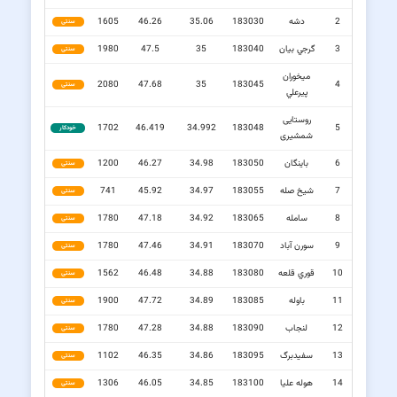
2
دشه
183030
35.06
46.26
1605
سنتی
3
گرجي بيان
183040
35
47.5
1980
سنتی
ميخوران
2080
47.68
35
183045
4
سنتی
پيرعلي
روستایی
1702
46.419
34.992
183048
5
خودکار
شمشیری
6
باینگان
183050
34.98
46.27
1200
سنتی
7
شيخ صله
183055
34.97
45.92
741
سنتی
8
سامله
183065
34.92
47.18
1780
سنتی
9
سورن آباد
183070
34.91
47.46
1780
سنتی
10
قوري قلعه
183080
34.88
46.48
1562
سنتی
11
باوله
183085
34.89
47.72
1900
سنتی
12
لنجاب
183090
34.88
47.28
1780
سنتی
13
سفيدبرگ
183095
34.86
46.35
1102
سنتی
14
هوله عليا
183100
34.85
46.05
1306
سنتی