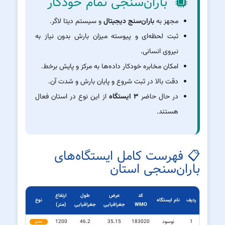
باران‌سنجی تمام خودکار
مجهز به
باران‌سنج دیجیتال
و سیستم دیتا لاگر.
ثبت لحظه‌ای و پیوسته میزان بارش بدون نیاز به
نیروی انسانی.
امکان مخابره خودکار داده‌ها به مرکز و پایش برخط.
دقت بالا در ثبت شروع و پایان بارش و شدت آن.
در حال حاضر
۳ ایستگاه
از این نوع در استان فعال
هستند.
📋 فهرست کامل ایستگاه‌های
باران‌سنجی استان
کد
عرض
طول
ارتفاع
ردیف
نام ایستگاه
نوع
WMO
جغرافیایی
جغرافیایی
(متر)
1
نوسود
183020
35.15
46.2
1200
سنتی