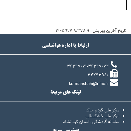
تاریخ آخرین ویرایش :
۸:۳۷:۲۹ ۱۴۰۵/۲/۷
ارتباط با اداره هواشناسی
34247071-34247072
34293980
kermanshah@irimo.ir
لینک های مرتبط
مرکز ملی گرد و خاک
مرکز ملی خشکسالی
سامانه گردشگری استان کرمانشاه
دسترسی سریع